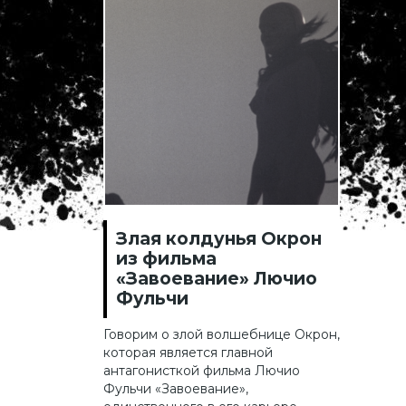
Злая колдунья Окрон
из фильма
«Завоевание» Лючио
Фульчи
Говорим о злой волшебнице Окрон,
которая является главной
антагонисткой фильма Лючио
Фульчи «Завоевание»,