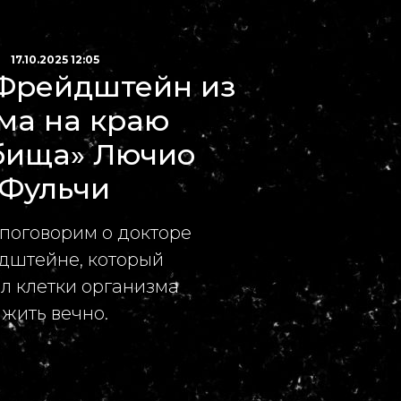
17.10.2025 12:05
Фрейдштейн из
ма на краю
бища» Лючио
Фульчи
поговорим о докторе
дштейне, который
ил клетки организма
жить вечно.