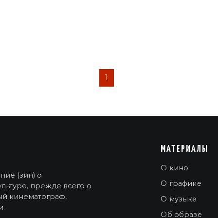
1
МАТЕРИАЛЫ
О кино
ие (зин) о
О графике
льтуре, прежде всего о
ый кинематограф,
О музыке
и.
Об образе