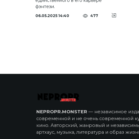
единственного в его карьере
фэнтези.
06.05.2025 14:40
477
NEPROPR.MONSTER
— независимое издан
современной и не очень современной ку
кино. Авторский, жанровый и независим
артхаус, музыка, литература и образ жизн