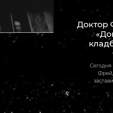
Доктор 
«До
клад
Сегодня 
Фрей
застав