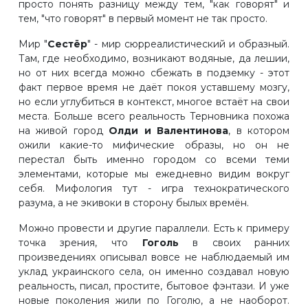
просто понять разницу между тем, "как говорят" и
тем, "что говорят" в первый момент не так просто.
Мир "
Сестёр
" - мир сюрреалистический и образный.
Там, где необходимо, возникают водяные, да лешии,
но от них всегда можно сбежать в подземку - этот
факт первое время не даёт покоя уставшему мозгу,
но если углубиться в контекст, многое встаёт на свои
места. Больше всего реальность Терновника похожа
на живой город
Олди и Валентинова
, в котором
ожили какие-то мифические образы, но он не
перестал быть именно городом со всеми теми
элементами, которые мы ежедневно видим вокруг
себя. Мифология тут - игра технократического
разума, а не экивоки в сторону былых времён.
Можно провести и другие параллели. Есть к примеру
точка зрения, что
Гоголь
в своих ранних
произведениях описывал вовсе не наблюдаемый им
уклад украинского села, он именно создавал новую
реальность, писал, простите, бытовое фэнтази. И уже
новые поколения жили по Гоголю, а не наоборот.