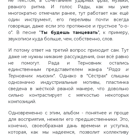
не текстом, а сочетанием ударных фраз, музыки,
рваного ритма. И голос Рады, как мы уже
многократно отмечали ранее, тут работает как ещё
один инструмент, его переливы почти всегда
говорящи, даже если это протяжное и грустное "о-о-
о". В песне "
Ты будешь танцевать
", к примеру,
звукописи куда больше, чем, собственно, слов.
И потому ответ на третий вопрос приходит сам. Тут
даже не нужны никакие рассуждения, они всё равно
не помогут. Рада и Терновник остались
единственным представителем жанра "
Рада и
Терновник мьюзик
". Однако в "Сёстрах" слышны
однозначно индустриальные мотивы, пластинка
сведена в жёсткой рваной манере, что довольно
сильно контрастирует с мягкостью некоторых
композиций.
Одновременно с этим, альбом - понятнее и проще
для восприятия, нежели его предшественники. Это,
конечно, своеобразная дань времени и уступка,
которая, как мы надеемся, позволит коллективу