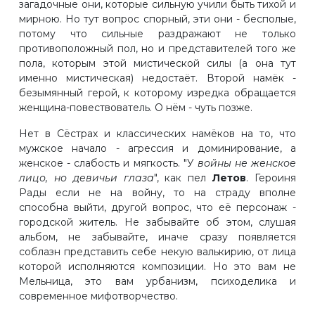
загадочные они, которые сильную учили быть тихой и
мирною. Но тут вопрос спорный, эти они - бесполые,
потому что сильные раздражают не только
противоположный пол, но и представителей того же
пола, которым этой мистической силы (а она тут
именно мистическая) недостаёт. Второй намёк -
безымянный герой, к которому изредка обращается
женщина-повествователь. О нём - чуть позже.
Нет в Сёстрах и классических намёков на то, что
мужское начало - агрессия и доминирование, а
женское - слабость и мягкость. "У
войны не женское
лицо, но девичьи глаза
", как пел
Летов
. Героиня
Рады если не на войну, то на страду вполне
способна выйти, другой вопрос, что её персонаж -
городской житель. Не забывайте об этом, слушая
альбом, не забывайте, иначе сразу появляется
соблазн представить себе некую валькирию, от лица
которой исполняются композиции. Но это вам не
Мельница, это вам урбанизм, психоделика и
современное мифотворчество.