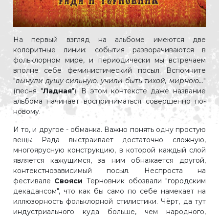
На первый взгляд на альбоме имеются две
колоритные линии: события разворачиваются в
фольклорном мире, и периодически мы встречаем
вполне себе феминистический посыл. Вспомните
"
вынули душу сильную, учили быть тихой, мирною...
"
(песня "
Ладная
"). В этом контексте даже название
альбома начинает восприниматься совершенно по-
новому.
И то, и другое - обманка. Важно понять одну простую
вещь: Рада выстраивает достаточно сложную,
многоярусную конструкцию, в которой каждый слой
является кажущимся, за ним обнажается другой,
контекстнозависимый посыл. Неспроста на
фестивале
Свояси
Терновник обозвали "городским
декадансом", что как бы само по себе намекает на
иллюзорность фольклорной стилистики. Чёрт, да тут
индустриального куда больше, чем народного,