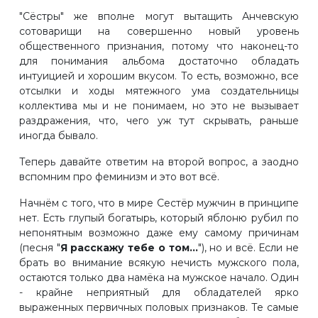
"Сёстры" же вполне могут вытащить Анчевскую
сотоварищи на совершенно новый уровень
общественного признания, потому что наконец-то
для понимания альбома достаточно обладать
интуицией и хорошим вкусом. То есть, возможно, все
отсылки и ходы мятежного ума создательницы
коллектива мы и не понимаем, но это не вызывает
раздражения, что, чего уж тут скрывать, раньше
иногда бывало.
Теперь давайте ответим на второй вопрос, а заодно
вспомним про феминизм и это вот всё.
Начнём с того, что в мире Сестёр мужчин в принципе
нет. Есть глупый богатырь, который яблоню рубил по
непонятным возможно даже ему самому причинам
(песня "
Я расскажу тебе о том...
"), но и всё. Если не
брать во внимание всякую нечисть мужского пола,
остаются только два намёка на мужское начало. Один
- крайне неприятный для обладателей ярко
выраженных первичных половых признаков. Те самые