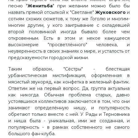
песню "
Женитьба
" при желании можно было бы
назвать прямой отсылкой к "Светлане"
Жуковского
и
сотням схожих сюжетов, к тому же Гоголю и многим-
многим другим, у кого заигрывание с охладевшей
второй половинкой иногда бывало более чем
откровенным. Есть в этом и некое кажущееся
высокомерие "просветлённого" человека, и
неуверенность в своих знаниях о мире, и усталость от
предсказуемости городской жизни.
Таким образом, "Сёстры" - блестящая
урбанистическая мистификация, оформленная в
мясистый звукоряд, как конфетка в железный фантик.
Ответим же на первый вопрос. Да, группа актуальна
как никогда. Обычная проблема старых, давно
устоявшихся коллективов заключается в том, что они
занимают определённую нишу, и популярность
обретают только вместе с ней. У Рады и Терновника
и ниша была - уникальная, ими же созданная, и
популярность - в рамках собственного не самого
большого фан-клуба.