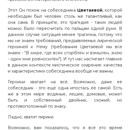
Этот Он похож на собеседника
Цветаевой
, которой
необходим был человек столь же талантливый, как
она сама. В принципе, это трагедия - таких людей
можно было пересчитать по пальцам одной руки. В
данном случае ситуация менее трагична, потому что
мы не знаем требований, предъявляемых лирической
героиней к Нему (требования Цветаевой мы все
знаем - "
В мире, где всяк сгорблен и взмылен, знаю
- один мне равносилен
"). И тут нас настигает главное
в данном контексте мистическое озарение: качества
и характеристики собеседника вообще не важны.
Героини хватает на всё. Возможно, даже её
собеседник - это ещё одна ипостась её самой. Есть
же в этом мире водяные, лешие, домовые, может
быть и собственный двойник, схожий, но
противоположный по знаку.
Ладно, хватит лирики.
Возможно, вам показалось, что я всё это время