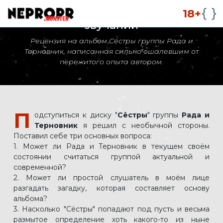
Рада, Терновник и Сёстры в новом
18+
звучании
Рецензия на альбом Сёстры группы Рада и
Терновник, написанная сильно ошалевшим от
пережитого опыта автором.
П
одступиться к диску "
Сёстры
" группы
Рада и
Терновник
я решил с необычной стороны.
Поставил себе три основных вопроса:
1. Может ли Рада и Терновник в текущем своём
состоянии считаться группой актуальной и
современной?
2. Может ли простой слушатель в моём лице
разгадать загадку, которая составляет основу
альбома?
3. Насколько "Сёстры" попадают под пусть и весьма
размытое определение хоть какого-то из ныне