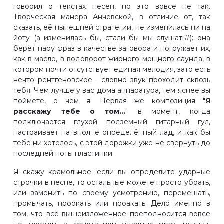
говорил о текстах песен, но это вовсе не так.
Творческая манера Анчевской, в отличие от, так
сказать, её нынешней стратегии, не изменилась ни на
йоту (а изменилась бы, стали бы мы слушать?): она
берёт пару фраз в качестве заговора и погружает их,
как в масло, в водоворот жирного мощного саунда, в
котором почти отсутствует единая мелодия, зато есть
нечто рентгеновское - словно звук проходит сквозь
тебя. Чем лучше у вас дома аппаратура, тем яснее вы
поймёте, о чём я. Первая же композиция "
Я
расскажу тебе о том...
" в момент, когда
подключается глухой подземный гитарный гул,
настраивает на вполне определённый лад, и как бы
тебе ни хотелось, с этой дорожки уже не свернуть до
последней ноты пластинки.
Я скажу крамольное: если вы определите ударные
строчки в песне, то остальные можете просто убрать,
или заменить по своему усмотрению, перемешать,
промычать, проокать или проакать. Дело именно в
том, что всё вышеизложенное преподносится вовсе