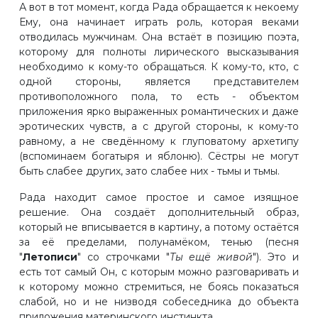
А вот в тот момент, когда Рада обращается к некоему
Ему, она начинает играть роль, которая веками
отводилась мужчинам. Она встаёт в позицию поэта,
которому для полноты лирического высказывания
необходимо к кому-то обращаться. К кому-то, кто, с
одной стороны, является представителем
противоположного пола, то есть - объектом
приложения ярко выраженных романтических и даже
эротических чувств, а с другой стороны, к кому-то
равному, а не сведённому к глуповатому архетипу
(вспоминаем богатыря и яблоню). Сёстры не могут
быть слабее других, зато слабее них - тьмы и тьмы.
Рада находит самое простое и самое изящное
решение. Она создаёт дополнительный образ,
который не вписывается в картину, а потому остаётся
за её пределами, полунамёком, тенью (песня
"
Летописи
" со строчками "
Ты ещё живой
"). Это и
есть тот самый Он, с которым можно разговаривать и
к которому можно стремиться, не боясь показаться
слабой, но и не низводя собеседника до объекта
приложения материнского инстинкта.