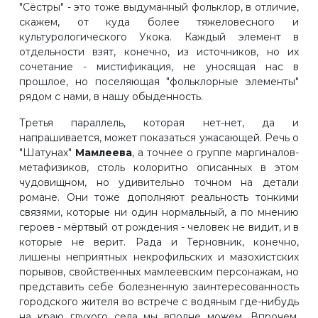
"Сёстры" - это тоже выдуманный фольклор, в отличие,
скажем, от куда более тяжеловесного и
культурологического Укока. Каждый элемент в
отдельности взят, конечно, из источников, но их
сочетание - мистификация, не уносящая нас в
прошлое, но поселяющая "фольклорные элементы"
рядом с нами, в нашу обыденность.
Третья параллель, которая нет-нет, да и
напрашивается, может показаться ужасающей. Речь о
"Шатунах"
Мамлеева
, а точнее о группе маргиналов-
метафизиков, столь колоритно описанных в этом
чудовищном, но удивительно точном на детали
романе. Они тоже дополняют реальность тонкими
связями, которые ни один нормальный, а по мнению
героев - мёртвый от рождения - человек не видит, и в
которые не верит. Рада и Терновник, конечно,
лишены неприятных некрофильских и мазохистских
порывов, свойственных мамлеевским персонажам, но
представить себе болезненную заинтересованность
городского жителя во встрече с водяным где-нибудь
на краю глухого села мы вполне можем. Впрочем,