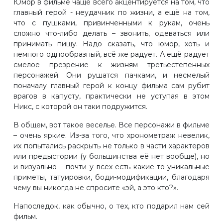
Юмор в фильме чаще всего акцентируется на том, что
главный герой - неудачник по жизни, а ещё на том,
что с пушками, привинченными к рукам, очень
сложно что-либо делать – звонить, одеваться или
принимать пищу. Надо сказать, что юмор, хоть и
немного однообразный, всё же радует. А ещё радует
смелое презрение к жизням третьестепенных
персонажей. Они рушатся пачками, и несмелый
поначалу главный герой к концу фильма сам рубит
врагов в капусту, практически не уступая в этом
Никс, с которой он таки подружится.
В общем, вот такое веселье. Все персонажи в фильме
– очень яркие. Из-за того, что хронометраж невелик,
их попытались раскрыть не только в части характеров
или предыстории (у большинства её нет вообще), но
и визуально – почти у всех есть какие-то уникальные
приметы, татуировки, боди-модификации, благодаря
чему вы никогда не спросите «эй, а это кто?».
Напоследок, как обычно, о тех, кто подарил нам сей
фильм.