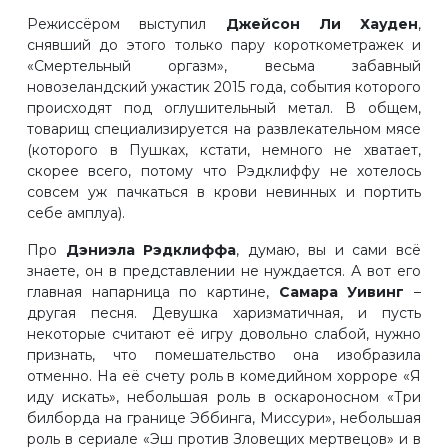
Режиссёром выступил
Джейсон Ли Хауден
,
снявший до этого только пару короткометражек и
«Смертельный оргазм», весьма забавный
новозеландский ужастик 2015 года, события которого
происходят под оглушительный метал. В общем,
товарищ специализируется на развлекательном мясе
(которого в Пушках, кстати, немного не хватает,
скорее всего, потому что Рэдклиффу не хотелось
совсем уж пачкаться в крови невинных и портить
себе амплуа).
Про
Дэниэла Рэдклиффа
, думаю, вы и сами всё
знаете, он в представлении не нуждается. А вот его
главная напарница по картине,
Самара Уивинг
–
другая песня. Девушка харизматичная, и пусть
некоторые считают её игру довольно слабой, нужно
признать, что помешательство она изобразила
отменно. На её счету роль в комедийном хорроре «Я
иду искать», небольшая роль в оскароносном «Три
билборда на границе Эббинга, Миссури», небольшая
роль в сериале «Эш против Зловещих мертвецов» и в