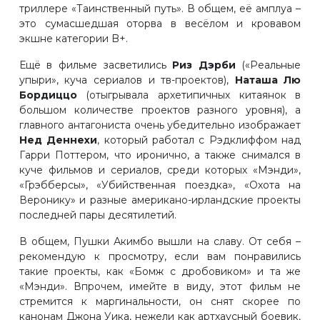
триллере «Таинственный путь». В общем, её амплуа –
это сумасшедшая оторва в весёлом и кровавом
экшне категории B+.
Ещё в фильме засветились
Риз Дэрби
(«Реальные
упыри», куча сериалов и тв-проектов),
Наташа Лю
Бордиццо
(отыгрывала архетипичных китаянок в
большом количестве проектов разного уровня), а
главного антагониста очень убедительно изображает
Нед Деннехи
, который работал с Рэдклиффом над
Гарри Поттером, что иронично, а также снимался в
куче фильмов и сериалов, среди которых «Мэнди»,
«Грэбберсы», «Убийственная поездка», «Охота на
Веронику» и разные американо-ирландские проекты
последней пары десятилетий.
В общем, Пушки Акимбо вышли на славу. От себя –
рекомендую к просмотру, если вам понравились
такие проекты, как «Бомж с дробовиком» и та же
«Мэнди». Впрочем, имейте в виду, этот фильм не
стремится к маргинальности, он снят скорее по
канонам Джона Уика, нежели как артхаусный боевик,