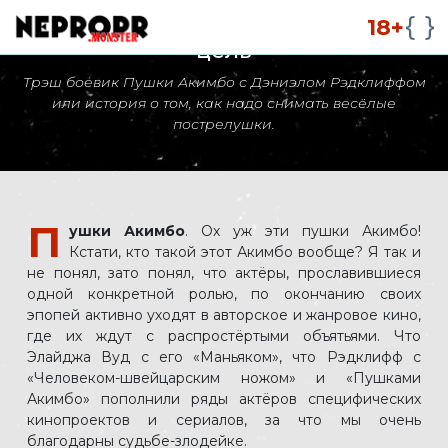
Пушки Акимбо стреляют точно в
18+
цель
Трэш боевик Пушки Акимбо с Дэниэлом Рэдклиффом
или история о том, как надо снимать весёлые
пострелушки.
П
ушки Акимбо
. Ох уж эти пушки Акимбо!
Кстати, кто такой этот Акимбо вообще? Я так и
не понял, зато понял, что актёры, прославившиеся
одной конкретной ролью, по окончанию своих
эпопей активно уходят в авторское и жанровое кино,
где их ждут с распростёртыми объятьями. Что
Элайджа Вуд с его «Маньяком», что Рэдклифф с
«Человеком-швейцарским ножом» и «Пушками
Акимбо» пополнили ряды актёров специфических
кинопроектов и сериалов, за что мы очень
благодарны судьбе-злодейке.