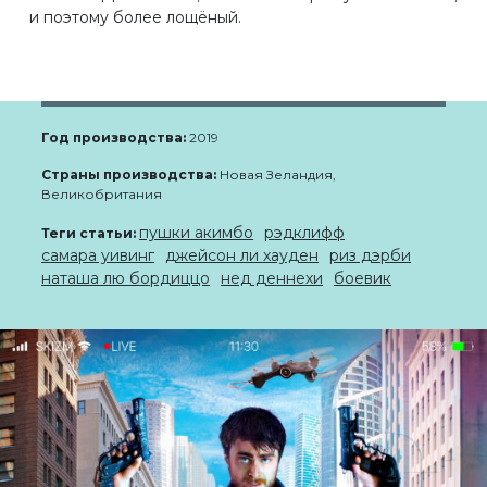
и поэтому более лощёный.
Год производства:
2019
Страны производства:
Новая Зеландия,
Великобритания
пушки акимбо
рэдклифф
Теги статьи:
самара уивинг
джейсон ли хауден
риз дэрби
наташа лю бордиццо
нед деннехи
боевик