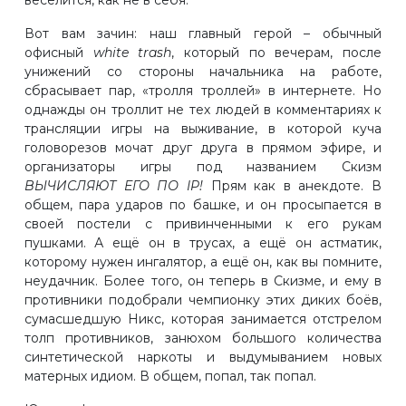
Вот вам зачин: наш главный герой – обычный
офисный
white trash
, который по вечерам, после
унижений со стороны начальника на работе,
сбрасывает пар, «тролля троллей» в интернете. Но
однажды он троллит не тех людей в комментариях к
трансляции игры на выживание, в которой куча
головорезов мочат друг друга в прямом эфире, и
организаторы игры под названием Скизм
ВЫЧИСЛЯЮТ ЕГО ПО IP!
Прям как в анекдоте. В
общем, пара ударов по башке, и он просыпается в
своей постели с привинченными к его рукам
пушками. А ещё он в трусах, а ещё он астматик,
которому нужен ингалятор, а ещё он, как вы помните,
неудачник. Более того, он теперь в Скизме, и ему в
противники подобрали чемпионку этих диких боёв,
сумасшедшую Никс, которая занимается отстрелом
толп противников, занюхом большого количества
синтетической наркоты и выдумыванием новых
матерных идиом. В общем, попал, так попал.