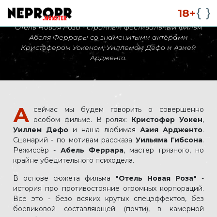
Отель "Новая роза"
18+
Отель Новая Роза - странный фестивальный фильм
Абеля Феррары со знаменитыми актёрами
Кристофером Уокеном, Уиллемом Дефо и Азией
Ардженто.
А
сейчас мы будем говорить о совершенно
особом фильме. В ролях:
Кристофер Уокен
,
Уиллем Дефо
и наша любимая
Азия Ардженто
.
Сценарий - по мотивам рассказа
Уильяма Гибсона
.
Режиссёр -
Абель Феррара
, мастер грязного, но
крайне убедительного психодела.
В основе сюжета фильма
"Отель Новая Роза"
-
история про противостояние огромных корпораций.
Всё это - безо всяких крутых спецэффектов, без
боевиковой составляющей (почти), в камерной