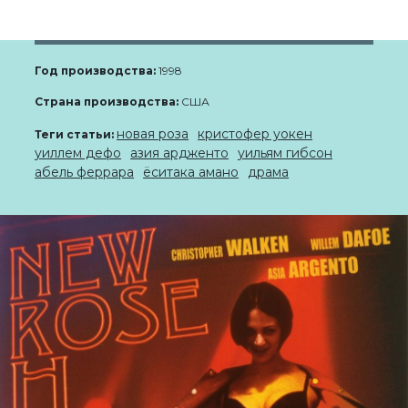
Год производства:
1998
Страна производства:
США
новая роза
кристофер уокен
Теги статьи:
уиллем дефо
азия ардженто
уильям гибсон
абель феррара
ёситака амано
драма