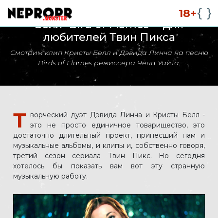
Клип Дэвида Линча и Кристы
18+
Белл "Bird of Flames" - для
любителей Твин Пикса
Смотрим клип Кристы Белл и Дэвида Линча на песню
Birds of Flames режиссёра Чела Уайта.
Т
ворческий дуэт Дэвида Линча и Кристы Белл -
это не просто единичное товарищество, это
достаточно длительный проект, принесший нам и
музыкальные альбомы, и клипы и, собственно говоря,
третий сезон сериала Твин Пикс. Но сегодня
хотелось бы показать вам вот эту странную
музыкальную работу.