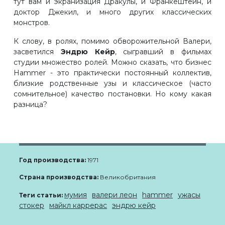
тут вам и экранизация Дракулы, и Франкештейн, и
доктор Джекил, и много других классических
монстров.
К слову, в ролях, помимо обворожительной Валери,
засветился
Эндрю Кейр
, сыгравший в фильмах
студии множество ролей. Можно сказать, что бизнес
Hammer - это практически постоянный коллектив,
близкие родственные узы и классическое (часто
сомнительное) качество постановки. Но кому какая
разница?
Год производства:
1971
Страна производства:
Великобритания
мумия
валери леон
hammer
ужасы
Теги статьи:
стокер
майкл каррерас
эндрю кейр