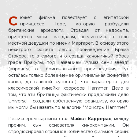
С
южет фильма повествует о египетской
принцессе Тере, которую разбудили
британские археологи. Страдая от недосыпа,
принцесса мстит вандалам, вселившись в тело
местной девушки по имени Маргарет. В основу этого
нехитрого сюжета легло произведение Брэма
Стокера, того самого, что создал каноничный образ
графа Дракулы, под названием "Алмаз семи звёзд"
(впрочем, от оригинального произведения тут
осталась только более-менее оригинальная сюжетная
канва, да главный супостат), что характерно для
классической линейки хорроров Hammer. Дело в
том, что эти британцы фактически продолжили дело
Universal - создали собственную франшизу, которую
мы могли бы назвать по аналогии "Монстры Hammer".
Режиссёром картины стал
Майкл Каррерас
, между
прочим, сын основателя кинокомпании. Он
спродюсировал огромное количество фильмов серии: