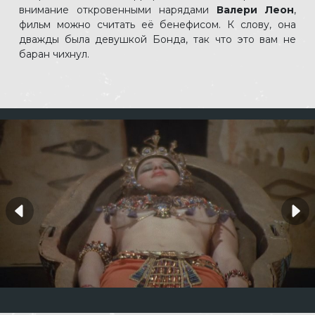
внимание откровенными нарядами
Валери Леон
,
фильм можно считать её бенефисом. К слову, она
дважды была девушкой Бонда, так что это вам не
баран чихнул.