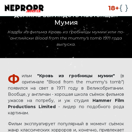
Кажется, мы стали забывать, как
18+
должна выглядеть настоящая
Мумия
Кадры из фильма Кровь из гробницы мумии или по-
английски Blood from the mummy's tomb 1971 года
выпуска.
Ф
ильм
"Кровь из гробницы мумии"
(в
оригинале "Blood from the mummy's tomb")
появился на свет в 1971 году в Великобритании.
Вообще, у англичан - хорошая школа съёмок фильмов
ужасов на потребу, и уж студия
Hammer Film
Productions Limited
- лидер по подобного рода
картинам.
Фильм эксплуатирует популярный в момент съёмок
жанр классических хорроров и, конечно, привлекает