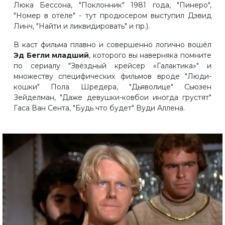
Люка Бессона, "Поклонник" 1981 года, "Пинеро",
"Номер в отеле" - тут продюсером выступил Дэвид
Линч, "Найти и ликвидировать" и пр.).
В каст фильма плавно и совершенно логично вошёл
Эд Бегли младший
, которого вы наверняка помните
по сериалу "Звёздный крейсер «Галактика»" и
множеству специфических фильмов вроде "Люди-
кошки" Пола Шредера, "Дьяволице" Сьюзен
Зейделман, "Даже девушки-ковбои иногда грустят"
Гаса Ван Сента, "Будь что будет" Вуди Аллена.