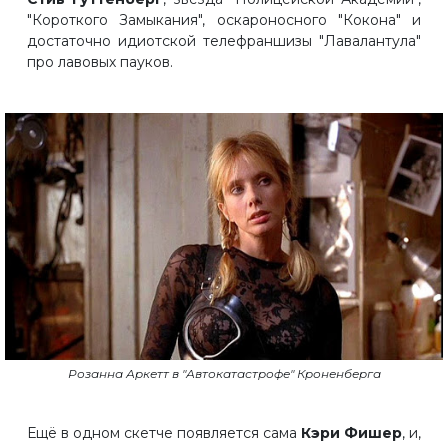
"Короткого Замыкания", оскароносного "Кокона" и
достаточно идиотской телефраншизы "Лавалантула"
про лавовых пауков.
Розанна Аркетт в "Автокатастрофе" Кроненберга
Ещё в одном скетче появляется сама
Кэри Фишер
, и,