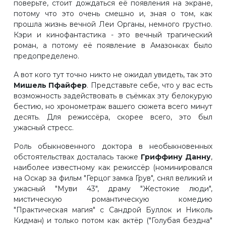
поверьте, стоит дождаться её появления на экране,
потому что это очень смешно и, зная о том, как
прошла жизнь вечной Леи Органы, немного грустно.
Кэри и кинофантастика - это вечный трагический
роман, а потому её появление в Амазонках было
предопределено.
А вот кого тут точно никто не ожидал увидеть, так это
Мишель Пфайфер
. Представьте себе, что у вас есть
возможность задействовать в съёмках эту белокурую
бестию, но хронометраж вашего сюжета всего минут
десять. Для режиссёра, скорее всего, это был
ужасный стресс.
Роль обыкновенного доктора в необыкновенных
обстоятельствах досталась также
Гриффину Данну
,
наиболее известному как режиссёр (номинировался
на Оскар за фильм "Герцог замка Грув", снял великий и
ужасный "Муви 43", драму "Жестокие люди",
мистическую романтическую комедию
"Практическая магия" с Сандрой Буллок и Николь
Кидман) и только потом как актёр ("Голубая бездна"