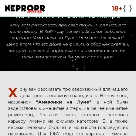
Амазонки на Луне: милая пародия
18+
на b-movie от фанатов жанра
Хочу вам рассказать про сверхважный для нашего
дела проект. В 1987 году появилась такая забавная
картина "Амазонки на Луне". Чем она так важна?
Дело в том, что это даже не фильм, а сборник скетчей,
которые являются пародиями на американские би-
муви пятидесятых и би-муви в принципе.
Х
очу вам рассказать про сверхважный для нашего
дела проект: огромную пародию на B-movie под
названием
"Амазонки на Луне"
. в ней были
задействованы именитые актёры, не менее именитые
режиссёры, большая часть которых построила
карьеру именно на фильмах категории Б, а также
весьма неплохой бюджет и мощности голливудских
павильонов. Для 1987 года эта картина - смелое