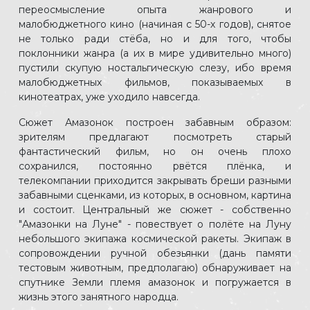
переосмысление опыта жанрового и
малобюджетного кино (начиная с 50-х годов), снятое
не только ради стёба, но и для того, чтобы
поклонники жанра (а их в мире удивительно много)
пустили скупую ностальгическую слезу, ибо время
малобюджетных фильмов, показываемых в
кинотеатрах, уже уходило навсегда.
Сюжет Амазонок построен забавным образом:
зрителям предлагают посмотреть старый
фантастический фильм, но он очень плохо
сохранился, постоянно рвётся плёнка, и
телекомпании приходится закрывать бреши разными
забавными сценками, из которых, в основном, картина
и состоит. Центральный же сюжет - собственно
"Амазонки на Луне" - повествует о полёте на Луну
небольшого экипажа космической ракеты. Экипаж в
сопровождении ручной обезьянки (дань памяти
тестовым животным, предполагаю) обнаруживает на
спутнике Земли племя амазонок и погружается в
жизнь этого занятного народца.