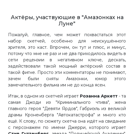
Актёры, участвующие в "Амазонках на
Луне"
Пожалуй, главное, чем может похвастаться этот
набор скетчей, особенно для неискушённого
зрителя, это каст. Впрочем, он тут и плюс, и минус,
потому что мне не раз и не два приходилось видеть в
сети рецензии в негативном ключе, дескать,
задействовали такой мощный актёрский состав в
такой фигне. Просто эти комментаторы не понимают,
зачем были сняты Амазонки, юмор этого
замечательного фильма им не до конца ясен.
Итак, в одном из скетчей играет
Розанна Аркетт
- та
самая Джоди из "Криминального чтива", жена
главного героя "Девяти Ярдов", Габриэль из великой
драмы Кроненберга "Автокатастрофа" и много кто
ещё. К слову, по сюжету скетча она идёт на свидание
с персонажем по имени Джерри, которого играет
Стив Гуттенберг
, звезда "Полицейской Академии",