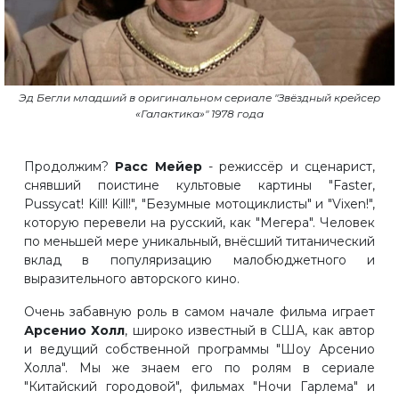
Эд Бегли младший в оригинальном сериале "Звёздный крейсер
«Галактика»" 1978 года
Продолжим?
Расс Мейер
- режиссёр и сценарист,
снявший поистине культовые картины "Faster,
Pussycat! Kill! Kill!", "Безумные мотоциклисты" и "Vixen!",
которую перевели на русский, как "Мегера". Человек
по меньшей мере уникальный, внёсший титанический
вклад в популяризацию малобюджетного и
выразительного авторского кино.
Очень забавную роль в самом начале фильма играет
Арсенио Холл
, широко известный в США, как автор
и ведущий собственной программы "Шоу Арсенио
Холла". Мы же знаем его по ролям в сериале
"Китайский городовой", фильмах "Ночи Гарлема" и