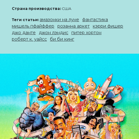
Страна производства:
США
амазонки на луне
фантастика
Теги статьи:
мишель пфайффер
розанна аркет
кэрри фишер
джо данте
джон лэндис
питер хортон
роберт к. уайсс
би би кинг