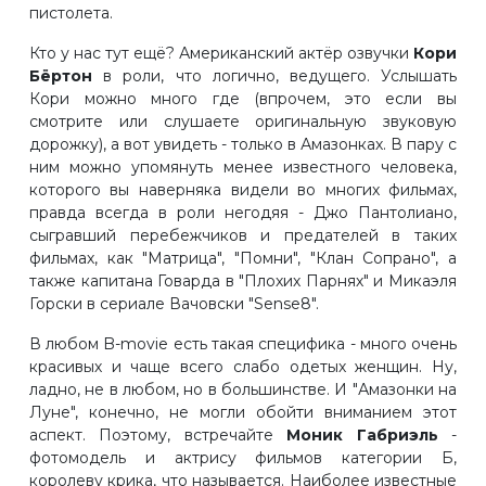
пистолета.
Кто у нас тут ещё? Американский актёр озвучки
Кори
Бёртон
в роли, что логично, ведущего. Услышать
Кори можно много где (впрочем, это если вы
смотрите или слушаете оригинальную звуковую
дорожку), а вот увидеть - только в Амазонках. В пару с
ним можно упомянуть менее известного человека,
которого вы наверняка видели во многих фильмах,
правда всегда в роли негодяя - Джо Пантолиано,
сыгравший перебежчиков и предателей в таких
фильмах, как "Матрица", "Помни", "Клан Сопрано", а
также капитана Говарда в "Плохих Парнях" и Микаэля
Горски в сериале Вачовски "Sense8".
В любом B-movie есть такая специфика - много очень
красивых и чаще всего слабо одетых женщин. Ну,
ладно, не в любом, но в большинстве. И "Амазонки на
Луне", конечно, не могли обойти вниманием этот
аспект. Поэтому, встречайте
Моник Габриэль
-
фотомодель и актрису фильмов категории Б,
королеву крика, что называется. Наиболее известные